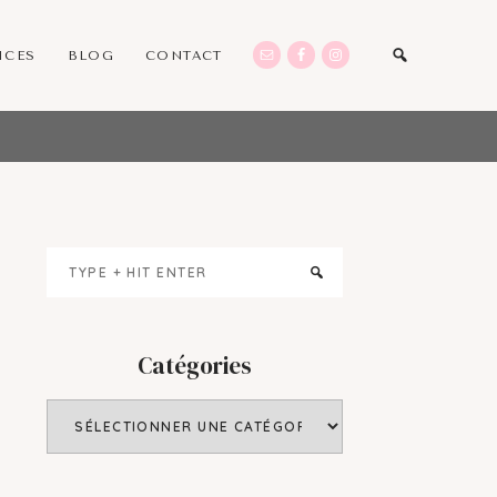
ICES
BLOG
CONTACT
Primary
Type
Sidebar
+
hit
enter
Catégories
Catégories