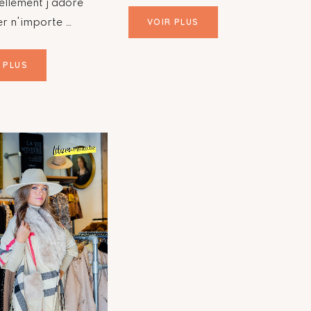
ellement j'adore
VOIR PLUS
er n'importe …
 PLUS