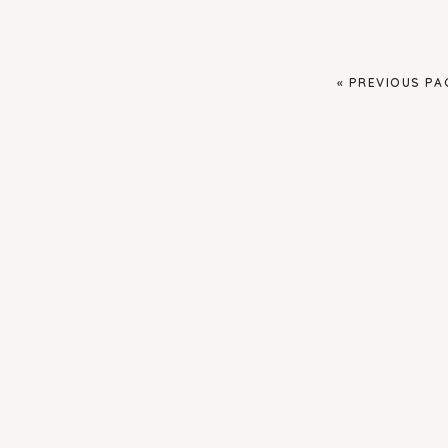
GO
«
PREVIOUS PA
TO