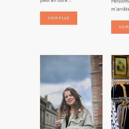
peut en faire …
Personn
m'arrêt
VOIR PLUS
VOIR