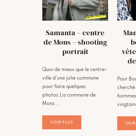
Samanta – centre
Man
de Mons – shooting
b
portrait
vête
de
Quoi de mieux que le centre-
ville d'une jolie commune
Pour Bou
pour faire quelques
cherché
photos.La commune de
hommes 
Mons …
vingtain
VOIR PLUS
VOIR