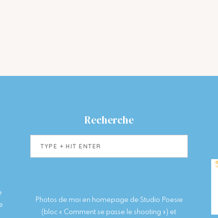
Recherche
Type
+
hit
enter
e
Photos de moi en homepage de Studio Poesie
e
(bloc « Comment se passe le shooting ») et