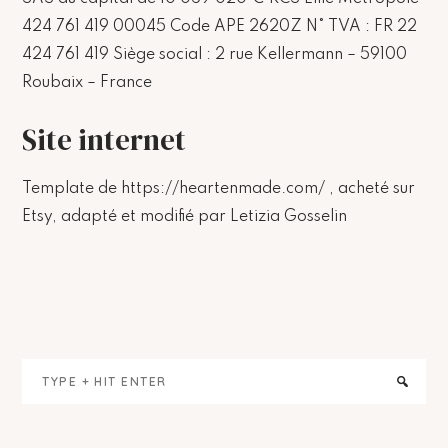
424 761 419 00045 Code APE 2620Z N° TVA : FR 22
424 761 419 Siège social : 2 rue Kellermann – 59100
Roubaix – France
Site internet
Template de https://heartenmade.com/ , acheté sur
Etsy, adapté et modifié par Letizia Gosselin
Primary
Type
Sidebar
+
hit