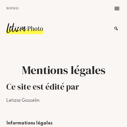
Skip
Skip
Skip
MENU
to
to
to
main
primary
footer
content
sidebar
Photographe
portait
Bodypositive
Mons-
Bruxelles
Belgique
Mentions légales
Ce site est édité par
Letizia Gosselin
Informations légales