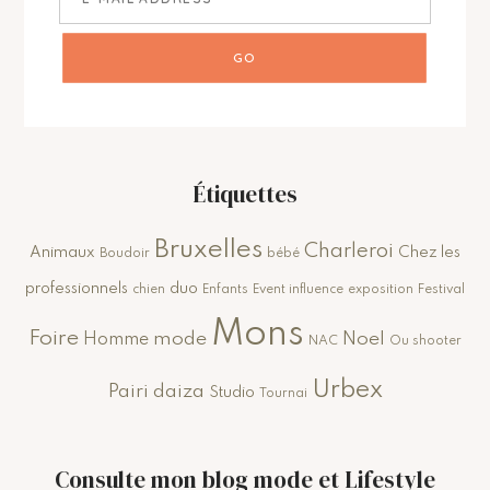
Étiquettes
Bruxelles
Charleroi
Animaux
Chez les
Boudoir
bébé
professionnels
duo
chien
Enfants
Event influence
exposition
Festival
Mons
Foire
mode
Noel
Homme
NAC
Ou shooter
Urbex
Pairi daiza
Studio
Tournai
Consulte mon blog mode et Lifestyle