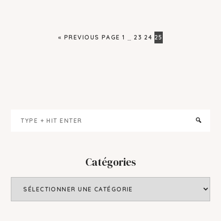
GO
PAGE
PAGE
PAGE
PAGE
«
PREVIOUS PAGE
1
23
24
25
Interim
…
TO
pages
omitted
Primary
Type
Sidebar
+
hit
enter
Catégories
Catégories