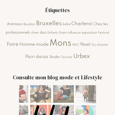
Étiquettes
Bruxelles
Charleroi
Animaux
Chez les
Boudoir
bébé
professionnels
duo
chien
Enfants
Event influence
exposition
Festival
Mons
Foire
mode
Noel
Homme
NAC
Ou shooter
Urbex
Pairi daiza
Studio
Tournai
Consulte mon blog mode et Lifestyle