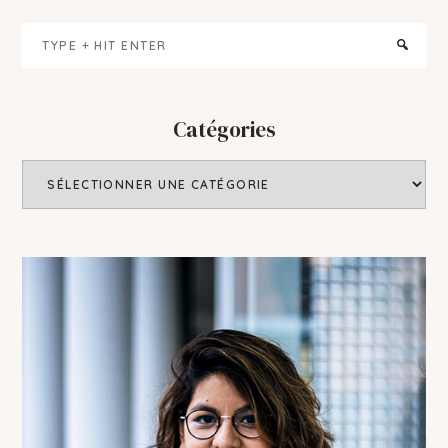
Primary
Type
Sidebar
+
hit
enter
Catégories
Catégories