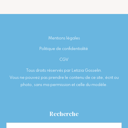
Footer
Mentions légales
Politique de confidentialité
CGV
Tous droits réservés par Letizia Gosselin.
Vous ne pouvez pas prendre le contenu de ce site, écrit ou
photo, sans ma permission et celle du modèle.
Recherche
Type