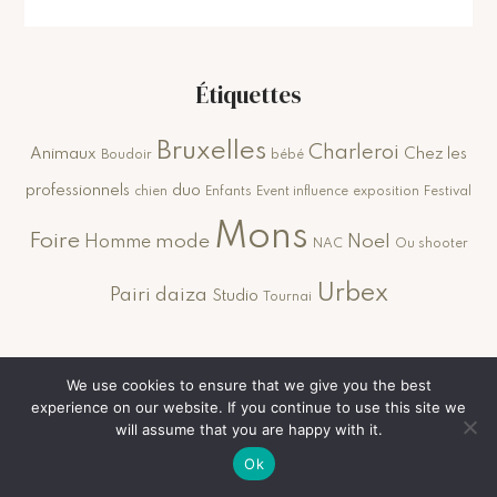
Étiquettes
Bruxelles
Charleroi
Animaux
Chez les
Boudoir
bébé
professionnels
duo
chien
Enfants
Event influence
exposition
Festival
Mons
Foire
mode
Noel
Homme
NAC
Ou shooter
Urbex
Pairi daiza
Studio
Tournai
Consulte mon blog mode et Lifestyle
We use cookies to ensure that we give you the best
experience on our website. If you continue to use this site we
will assume that you are happy with it.
Ok