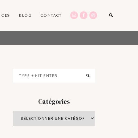
ICES
BLOG
CONTACT
Primary
Type
Sidebar
+
hit
enter
Catégories
Catégories