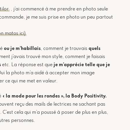
tilor
, j’ai commencé à me prendre en photo seule
écommande, je me suis prise en photo un peu partout
on matos ici)
dé
ou je m’habillais
, comment je trouvais
quels
ment j’avais trouvé mon style, comment je faisais
s
etc. La réponse est que
je m’apprécie telle que je
ui la photo m’a aidé à accepter mon image
er ce qui me met en valeur.
té
« la mode pour les rondes », la Body Positivity.
souvent reçu des mails de lectrices ne sachant pas
 C’est cela qui m’a poussé à poser de plus en plus,
utres personnes.