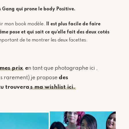
’s Gang qui prone le body Positive.
rir mon book modèle.
Il est plus facile de faire
me pose et qui sait ce qu’elle fait des deux cotés
mportant de te montrer les deux facettes.
 mes prix
e
n tant que photographe ici ,
is rarement) je propose
des
tu trouvera
s ma wishlist ici.