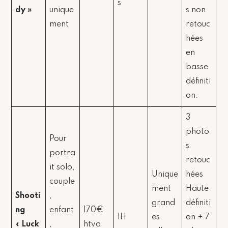
s
dy »
unique
s non
ment
retouc
hées
en
basse
définiti
on.
3
photo
Pour
s
portra
retouc
it solo,
Unique
hées
couple
ment
Haute
Shooti
,
grand
définiti
ng
enfant
170€
1H
es
on + 7
« Luck
,
htva