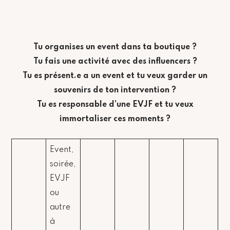
Tu organises un event dans ta boutique ?
Tu fais une activité avec des influencers ?
Tu es présent.e a un event et tu veux garder un
souvenirs de ton intervention ?
Tu es responsable d’une EVJF et tu veux
immortaliser ces moments ?
Event,
soirée,
EVJF
ou
autre
à