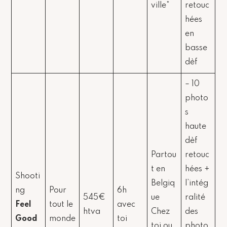
ville*
retouc
hées
en
basse
dèf
– 10
photo
s
haute
dèf
Partou
retouc
t en
hées +
Shooti
Belgiq
l’intég
ng
Pour
6h
545€
ue
ralité
Feel
tout le
avec
htva
Chez
des
Good
monde
toi
toi ou
photo