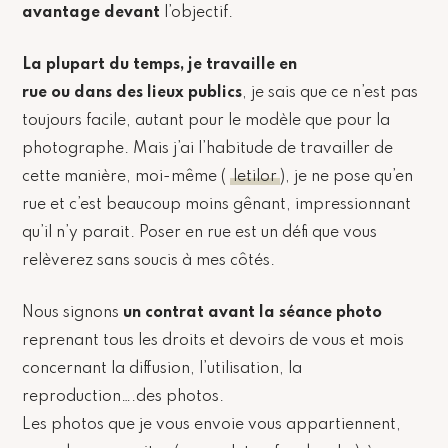
avantage devant
l’objectif.
La plupart du temps, je travaille en
rue ou dans des lieux publics
, je sais que ce n’est pas
toujours facile, autant pour le modèle que pour la
photographe. Mais j’ai l’habitude de travailler de
cette manière, moi-même (
letilor
), je ne pose qu’en
rue et c’est beaucoup moins gênant, impressionnant
qu’il n’y parait. Poser en rue est un défi que vous
relèverez sans soucis à mes côtés.
Nous signons
un contrat avant la séance photo
reprenant tous les droits et devoirs de vous et mois
concernant la diffusion, l’utilisation, la
reproduction….des photos.
Les photos que je vous envoie vous appartiennent,