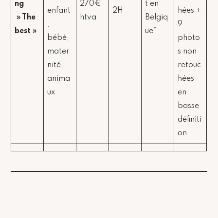
ng
270€
t en
enfant
2H
hées +
» The
htva
Belgiq
,
9
best »
ue*
bébé,
photo
mater
s non
nité,
retouc
anima
hées
ux
en
basse
définiti
on