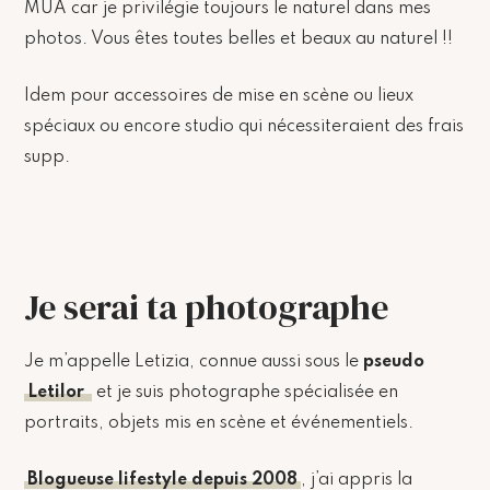
MUA car je privilégie toujours le naturel dans mes
photos. Vous êtes toutes belles et beaux au naturel !!
Idem pour accessoires de mise en scène ou lieux
spéciaux ou encore studio qui nécessiteraient des frais
supp.
Je serai ta photographe
Je m’appelle Letizia, connue aussi sous le
pseudo
Letilor
et je suis photographe spécialisée en
portraits, objets mis en scène et événementiels.
Blogueuse lifestyle depuis 2008
, j’ai appris la