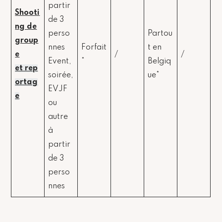
partir
Shooti
de 3
ng de
perso
Partou
group
nnes
Forfait
t en
e
/
/
Event,
*
Belgiq
et rep
soirée,
ue*
ortag
EVJF
e
ou
autre
à
partir
de 3
perso
nnes