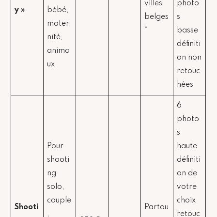
villes
photo
y »
bébé,
belges
s
mater
*
basse
nité,
définiti
anima
on non
ux
retouc
hées
6
photo
s
Pour
haute
shooti
définiti
ng
on de
solo,
votre
couple
choix
Shooti
Partou
,
retouc