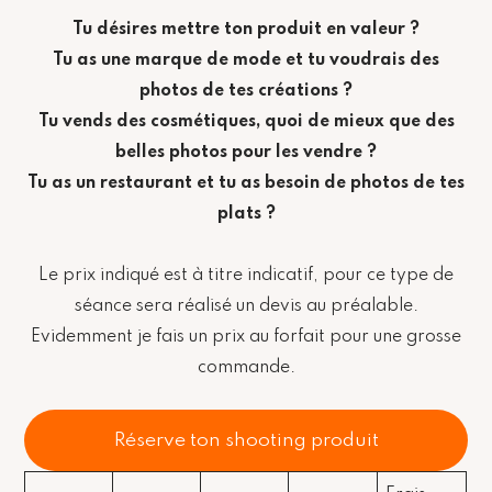
Tu désires mettre ton produit en valeur ?
Tu as une marque de mode et tu voudrais des
photos de tes créations ?
Tu vends des cosmétiques, quoi de mieux que des
belles photos pour les vendre ?
Tu as un restaurant et tu as besoin de photos de tes
plats ?
Le prix indiqué est à titre indicatif, pour ce type de
séance sera réalisé un devis au préalable.
Evidemment je fais un prix au forfait pour une grosse
commande.
Réserve ton shooting produit