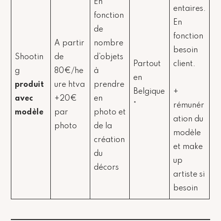
En
entaires.
fonction
En
de
fonction
A partir
nombre
besoin
Shootin
de
d’objets
Partout
client.
g
80€/he
à
en
produit
ure htva
prendre
Belgique
+
avec
+20€
en
*
rémunér
modèle
par
photo et
ation du
photo
de la
modèle
création
et make
du
up
décors
artiste si
besoin