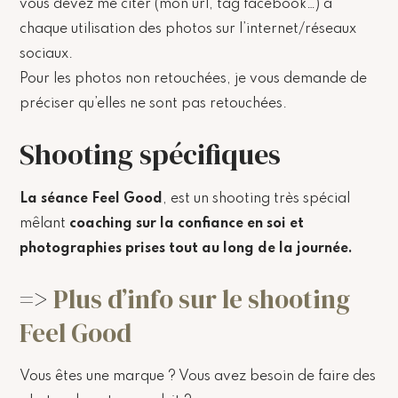
vous devez me citer (mon url, tag facebook…) à
chaque utilisation des photos sur l’internet/réseaux
sociaux.
Pour les photos non retouchées, je vous demande de
préciser qu’elles ne sont pas retouchées.
Shooting spécifiques
La séance Feel Good
, est un shooting très spécial
mêlant
coaching sur la confiance en soi et
photographies prises tout au long de la journée.
=>
Plus d’info sur le shooting
Feel Good
Vous êtes une marque ? Vous avez besoin de faire des