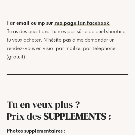
P
ar email ou mp sur
ma page fan facebook
Tu as des questions, tu n’es pas sûr.e de quel shooting
tu veux acheter. N’hésite pas à me demander un
rendez-vous en visio, par mail ou par téléphone
(gratuit).
Tu en veux plus ?
Prix des
SUPPLEMENTS
:
Photos supplémentaires :