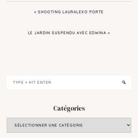
PREVIOUS
« SHOOTING LAURALEXO PORTE
POST:
NEXT
LE JARDIN SUSPENDU AVEC EDWINA »
POST:
Primary
Type
Sidebar
+
hit
enter
Catégories
Catégories