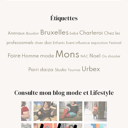
Étiquettes
Bruxelles
Charleroi
Animaux
Chez les
Boudoir
bébé
professionnels
duo
chien
Enfants
Event influence
exposition
Festival
Mons
Foire
mode
Noel
Homme
NAC
Ou shooter
Urbex
Pairi daiza
Studio
Tournai
Consulte mon blog mode et Lifestyle