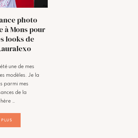
ance photo
 à Mons pour
es looks de
Lauralexo
 été une de mes
es modèles. Je la
s parmi mes
sances de la
hère …
 PLUS