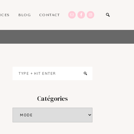
ICES
BLOG
CONTACT
Primary
Type
Sidebar
+
hit
enter
Catégories
Catégories