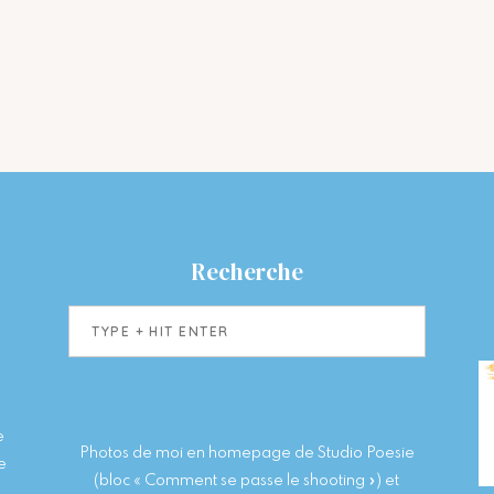
Recherche
Type
+
hit
enter
e
Photos de moi en homepage de Studio Poesie
e
(bloc « Comment se passe le shooting ») et