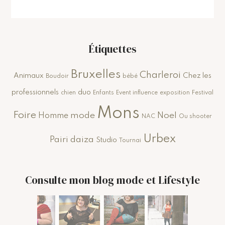
Étiquettes
Bruxelles
Charleroi
Animaux
Chez les
Boudoir
bébé
professionnels
duo
chien
Enfants
Event influence
exposition
Festival
Mons
Foire
mode
Noel
Homme
NAC
Ou shooter
Urbex
Pairi daiza
Studio
Tournai
Consulte mon blog mode et Lifestyle