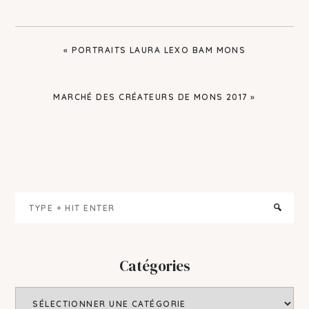
PREVIOUS
« PORTRAITS LAURA LEXO BAM MONS
POST:
NEXT
MARCHÉ DES CRÉATEURS DE MONS 2017 »
POST:
Primary
Type
Sidebar
+
hit
enter
Catégories
Catégories