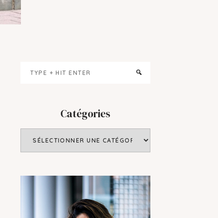
Primary
Type
Sidebar
+
hit
enter
Catégories
Catégories