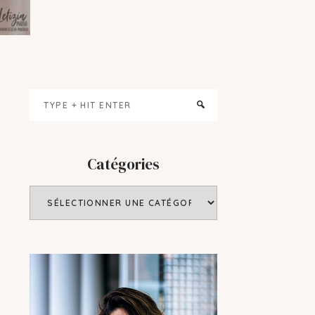
Primary
Type
Sidebar
+
hit
enter
Catégories
Catégories