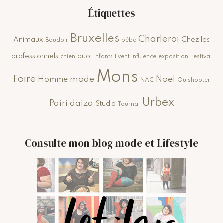
Étiquettes
Bruxelles
Charleroi
Animaux
Chez les
Boudoir
bébé
professionnels
duo
chien
Enfants
Event influence
exposition
Festival
Mons
Foire
mode
Noel
Homme
NAC
Ou shooter
Urbex
Pairi daiza
Studio
Tournai
Consulte mon blog mode et Lifestyle