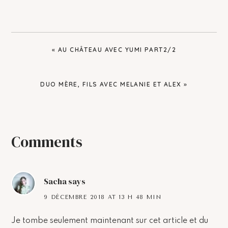
PREVIOUS
« AU CHÂTEAU AVEC YUMI PART2/2
POST:
NEXT
DUO MÈRE, FILS AVEC MELANIE ET ALEX »
POST:
Reader
Comments
Interactions
Sacha
says
9 DÉCEMBRE 2018 AT 13 H 48 MIN
Je tombe seulement maintenant sur cet article et du