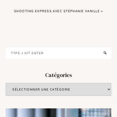
NEXT
SHOOTING EXPRESS AVEC STEPHANIE VANILLE »
POST:
Primary
Type
Sidebar
+
hit
enter
Catégories
Catégories