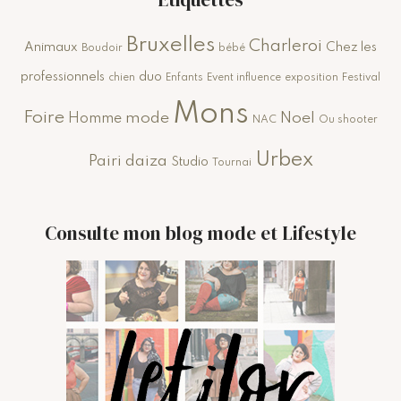
Bruxelles
Charleroi
Animaux
Chez les
Boudoir
bébé
professionnels
duo
chien
Enfants
Event influence
exposition
Festival
Mons
Foire
mode
Noel
Homme
NAC
Ou shooter
Urbex
Pairi daiza
Studio
Tournai
Consulte mon blog mode et Lifestyle