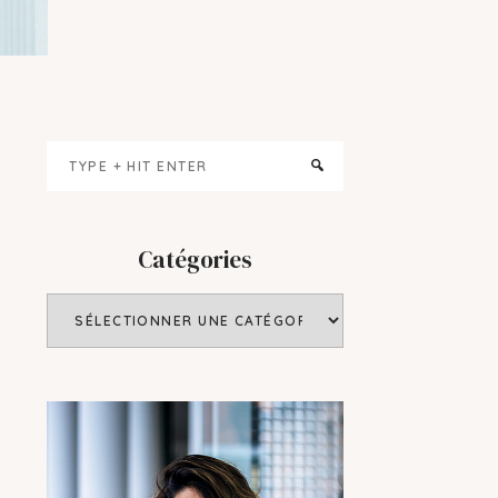
Primary
Type
Sidebar
+
hit
enter
Catégories
Catégories