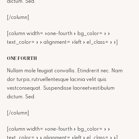
dictum. Sed.
[/column]
[column width= »one-fourth » bg_color= » »
text_color= » » alignment= »left » el_class= » »]
ONE FOURTH
Nullam mole feugiat convallis. Etindrerit nec. Nam
dor turpis,rutruellentesque lacinia velit quis
vestconsequat. Suspendisse laoreetvestibulum
dictum. Sed.
[/column]
[column width= »one-fourth » bg_color= » »
text_color= » » alignment= »left » el_class= » »]