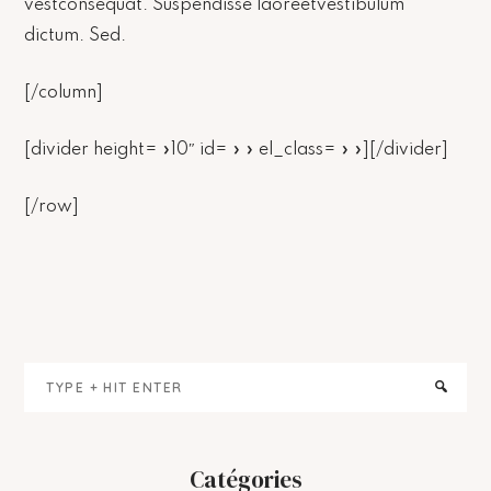
vestconsequat. Suspendisse laoreetvestibulum
dictum. Sed.
[/column]
[divider height= »10″ id= » » el_class= » »][/divider]
[/row]
Primary
Type
Sidebar
+
hit
enter
Catégories