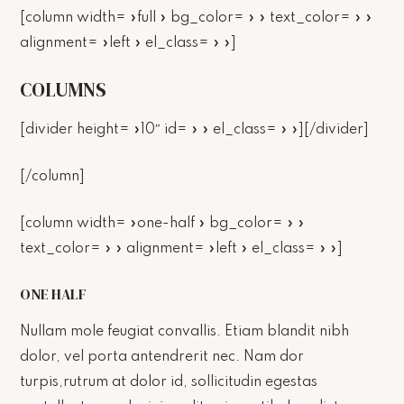
[column width= »full » bg_color= » » text_color= » »
alignment= »left » el_class= » »]
COLUMNS
[divider height= »10″ id= » » el_class= » »][/divider]
[/column]
[column width= »one-half » bg_color= » »
text_color= » » alignment= »left » el_class= » »]
ONE HALF
Nullam mole feugiat convallis. Etiam blandit nibh
dolor, vel porta antendrerit nec. Nam dor
turpis,rutrum at dolor id, sollicitudin egestas