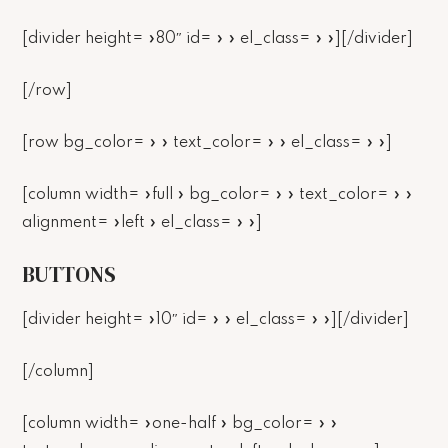
[divider height= »80″ id= » » el_class= » »][/divider]
[/row]
[row bg_color= » » text_color= » » el_class= » »]
[column width= »full » bg_color= » » text_color= » »
alignment= »left » el_class= » »]
BUTTONS
[divider height= »10″ id= » » el_class= » »][/divider]
[/column]
[column width= »one-half » bg_color= » »