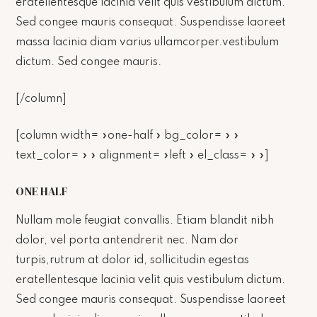
eratellentesque lacinia velit quis vestibulum dictum.
Sed congee mauris consequat. Suspendisse laoreet
massa lacinia diam varius ullamcorper.vestibulum
dictum. Sed congee mauris.
[/column]
[column width= »one-half » bg_color= » »
text_color= » » alignment= »left » el_class= » »]
ONE HALF
Nullam mole feugiat convallis. Etiam blandit nibh
dolor, vel porta antendrerit nec. Nam dor
turpis,rutrum at dolor id, sollicitudin egestas
eratellentesque lacinia velit quis vestibulum dictum.
Sed congee mauris consequat. Suspendisse laoreet