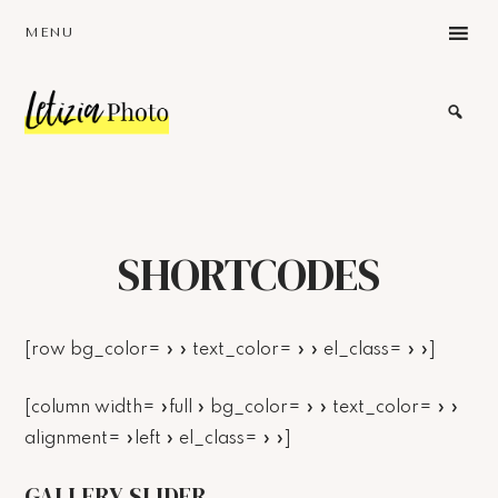
Skip
Skip
Skip
MENU
to
to
to
main
primary
footer
content
sidebar
Photographe
portait
Bodypositive
Mons-
Bruxelles
Belgique
SHORTCODES
[row bg_color= » » text_color= » » el_class= » »]
[column width= »full » bg_color= » » text_color= » »
alignment= »left » el_class= » »]
GALLERY SLIDER