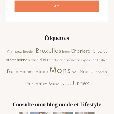
Étiquettes
Bruxelles
Charleroi
Animaux
Chez les
Boudoir
bébé
professionnels
duo
chien
Enfants
Event influence
exposition
Festival
Mons
Foire
mode
Noel
Homme
NAC
Ou shooter
Urbex
Pairi daiza
Studio
Tournai
Consulte mon blog mode et Lifestyle