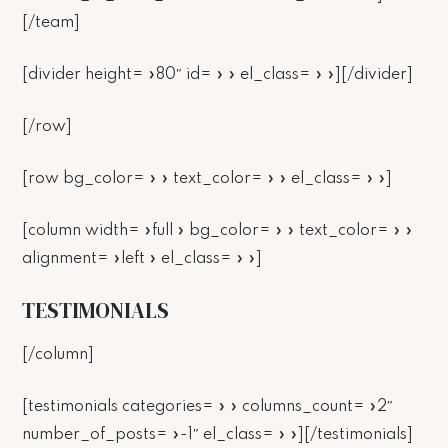
[/team]
[divider height= »80″ id= » » el_class= » »][/divider]
[/row]
[row bg_color= » » text_color= » » el_class= » »]
[column width= »full » bg_color= » » text_color= » »
alignment= »left » el_class= » »]
TESTIMONIALS
[/column]
[testimonials categories= » » columns_count= »2″
number_of_posts= »-1″ el_class= » »][/testimonials]