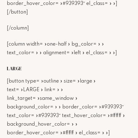
border_hover_color= »#939393″ el_class= » »]
[/button]
[/column]
[column width= »one-half » bg_color= » »
text_color= » » alignment= »left » el_class= » »]
LARGE
[button type= »outline » size= »large »
text= »LARGE » link= » »
link_target= »same_window »
background_color= » » border_color= »#939393″
text_color= »#939393″ text_hover_color= »#ffffff »
background_hover_color= » »
border_hover_color= »#ffffff » el_class= » »]