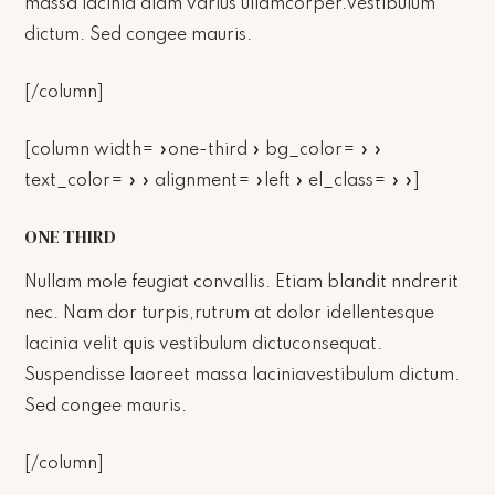
massa lacinia diam varius ullamcorper.vestibulum
dictum. Sed congee mauris.
[/column]
[column width= »one-third » bg_color= » »
text_color= » » alignment= »left » el_class= » »]
ONE THIRD
Nullam mole feugiat convallis. Etiam blandit nndrerit
nec. Nam dor turpis,rutrum at dolor idellentesque
lacinia velit quis vestibulum dictuconsequat.
Suspendisse laoreet massa laciniavestibulum dictum.
Sed congee mauris.
[/column]