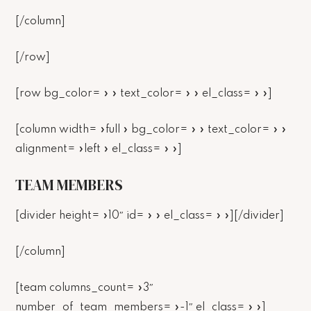
[/column]
[/row]
[row bg_color= » » text_color= » » el_class= » »]
[column width= »full » bg_color= » » text_color= » »
alignment= »left » el_class= » »]
TEAM MEMBERS
[divider height= »10″ id= » » el_class= » »][/divider]
[/column]
[team columns_count= »3″
number_of_team_members= »-1″ el_class= » »]