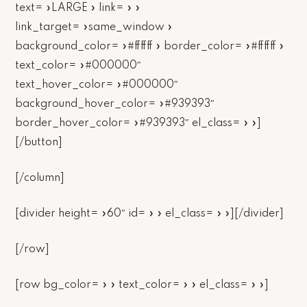
text= »LARGE » link= » »
link_target= »same_window »
background_color= »#ffffff » border_color= »#ffffff »
text_color= »#000000″
text_hover_color= »#000000″
background_hover_color= »#939393″
border_hover_color= »#939393″ el_class= » »]
[/button]
[/column]
[divider height= »60″ id= » » el_class= » »][/divider]
[/row]
[row bg_color= » » text_color= » » el_class= » »]