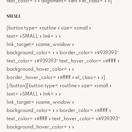
text_color= » » alignment= »left » el_class= » »]
SMALL
[button type= »outline » size= »small »
text= »SMALL » link= » »
link_target= »same_window »
background_color= » » border_color= »#939393″
text_color= »#939393″ text_hover_color= »#ffffff »
background_hover_color= » »
border_hover_color= »#ffffff » el_class= » »]
[/button][button type= »outline » size= »small »
text= »SMALL » link= » »
link_target= »same_window »
background_color= » » border_color= »#ffffff »
text_color= »#ffffff » text_hover_color= »#939393″
background_hover_color= » »