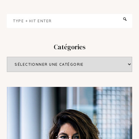
Primary
Sidebar
Type
+
hit
enter
Catégories
Catégories