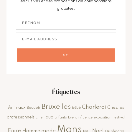
exclusives et des propositions de collaborations
gratuites.
Étiquettes
Bruxelles
Charleroi
Animaux
Chez les
Boudoir
bébé
professionnels
duo
chien
Enfants
Event influence
exposition
Festival
Mons
Foire
mode
Noel
Homme
NAC
Ou shooter