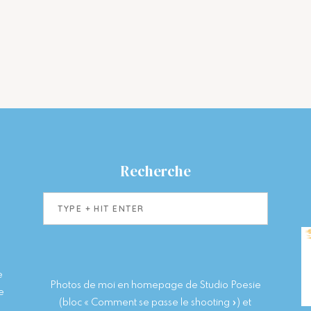
Recherche
Type
+
hit
enter
e
Photos de moi en homepage de Studio Poesie
e
(bloc « Comment se passe le shooting ») et