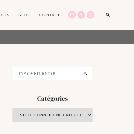
ICES
BLOG
CONTACT
Primary
Type
Sidebar
+
hit
enter
Catégories
Catégories