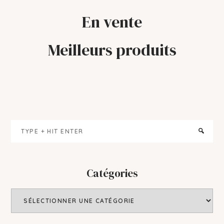
En vente
Meilleurs produits
Primary
Type
Sidebar
+
hit
enter
Catégories
Catégories