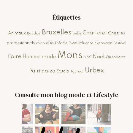
Étiquettes
Bruxelles
Charleroi
Animaux
Chez les
Boudoir
bébé
professionnels
duo
chien
Enfants
Event influence
exposition
Festival
Mons
Foire
mode
Noel
Homme
NAC
Ou shooter
Urbex
Pairi daiza
Studio
Tournai
Consulte mon blog mode et Lifestyle