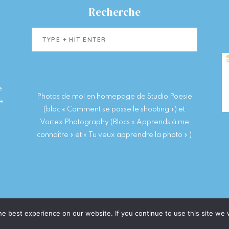
Recherche
Type
+
hit
enter
e
Photos de moi en homepage de Studio Poesie
e
(bloc « Comment se passe le shooting ») et
Vortex Photography (Blocs « Apprends à me
connaître » et « Tu veux apprendre la photo » )
AIT MONS - BRUXELLES ·
HEARTEN MADE
e best experience on our website. If you continue to use this site we w