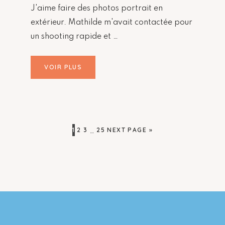
J'aime faire des photos portrait en
extérieur. Mathilde m'avait contactée pour
un shooting rapide et …
VOIR PLUS
PAGE
PAGE
PAGE
PAGE
GO
1
2
3
25
NEXT PAGE »
Interim
…
TO
pages
omitted