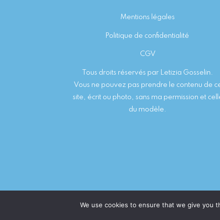
Footer
Mentions légales
Politique de confidentialité
CGV
Tous droits réservés par Letizia Gosselin.
Vous ne pouvez pas prendre le contenu de c
site, écrit ou photo, sans ma permission et cell
du modèle.
COPYRIGHT © 2026 · LETIZIA G. PHOTOGRAPHE PORTR
We use cookies to ensure that we give you th