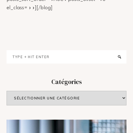
el_class= » »][/blog]
Primary
Type
Sidebar
+
hit
enter
Catégories
Catégories