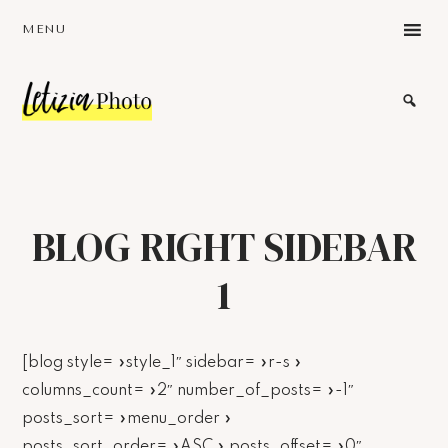
Skip
Skip
Skip
MENU
to
to
to
main
primary
footer
content
sidebar
Photographe
portait
Bodypositive
Mons-
Bruxelles
Belgique
BLOG RIGHT SIDEBAR
1
[blog style= »style_1″ sidebar= »r-s »
columns_count= »2″ number_of_posts= »-1″
posts_sort= »menu_order »
posts_sort_order= »ASC » posts_offset= »0″