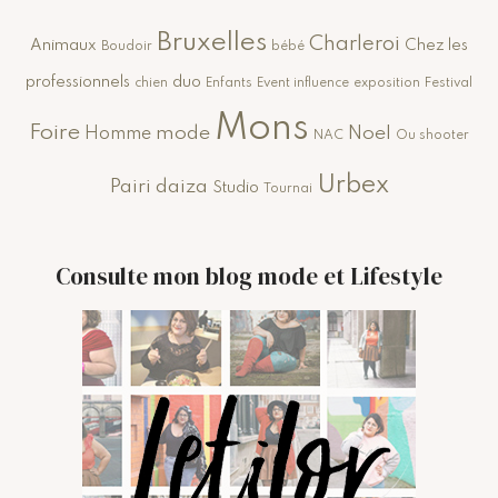
Bruxelles
Charleroi
Animaux
Chez les
Boudoir
bébé
professionnels
duo
chien
Enfants
Event influence
exposition
Festival
Mons
Foire
mode
Noel
Homme
NAC
Ou shooter
Urbex
Pairi daiza
Studio
Tournai
Consulte mon blog mode et Lifestyle