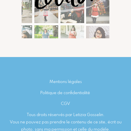
Footer
Mentions légales
Politique de confidentialité
CGV
Tous droits réservés par Letizia Gosselin.
Vous ne pouvez pas prendre le contenu de ce site, écrit ou
photo, sans ma permission et celle du modèle.