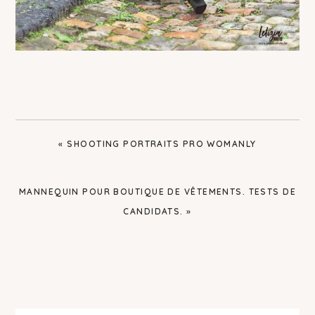
PREVIOUS
« SHOOTING PORTRAITS PRO WOMANLY
POST:
NEXT
MANNEQUIN POUR BOUTIQUE DE VÊTEMENTS. TESTS DE
POST:
CANDIDATS. »
Primary