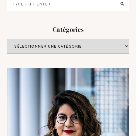
Type
Sidebar
+
hit
enter
Catégories
Catégories