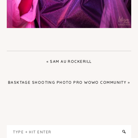
PREVIOUS
« SAM AU ROCKERILL
POST:
NEXT
BASKTAGE SHOOTING PHOTO PRO WOWO COMMUNITY »
POST:
Primary
Type
Sidebar
+