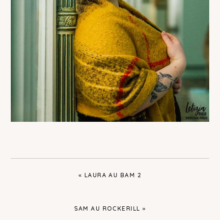
PREVIOUS
« LAURA AU BAM 2
POST:
NEXT
SAM AU ROCKERILL »
POST: