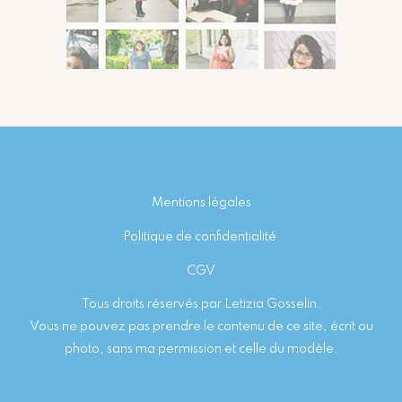
Footer
Mentions légales
Politique de confidentialité
CGV
Tous droits réservés par Letizia Gosselin.
Vous ne pouvez pas prendre le contenu de ce site, écrit ou
photo, sans ma permission et celle du modèle.