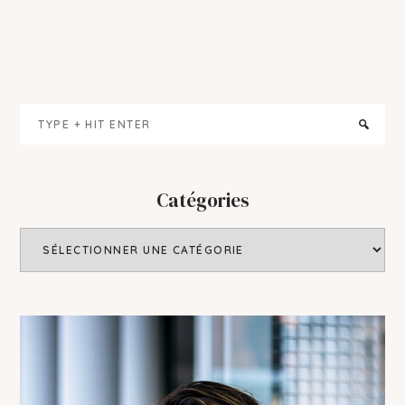
Primary
Type
Sidebar
+
hit
enter
Catégories
Catégories