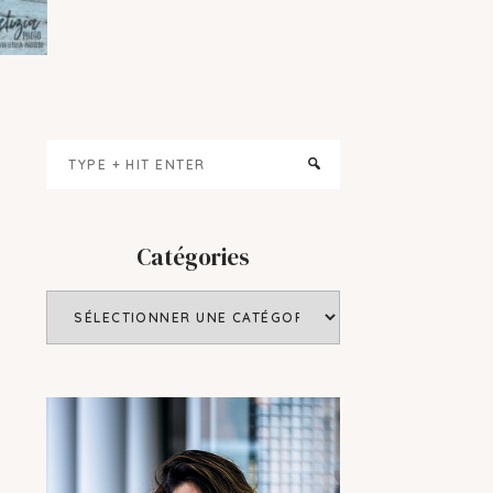
Primary
Type
Sidebar
+
hit
enter
Catégories
Catégories