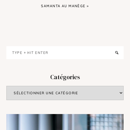
NEXT
SAMANTA AU MANÈGE »
POST:
Primary
Type
Sidebar
+
hit
enter
Catégories
Catégories