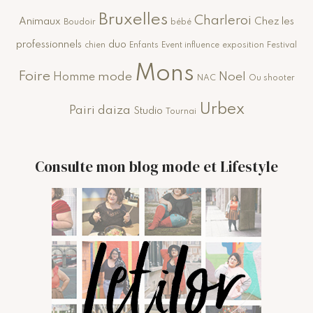
Bruxelles
Charleroi
Animaux
Chez les
Boudoir
bébé
professionnels
duo
chien
Enfants
Event influence
exposition
Festival
Mons
Foire
mode
Noel
Homme
NAC
Ou shooter
Urbex
Pairi daiza
Studio
Tournai
Consulte mon blog mode et Lifestyle