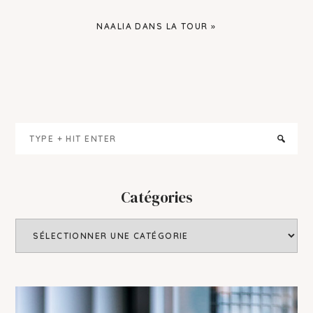
NEXT
NAALIA DANS LA TOUR »
POST:
Primary
Type
Sidebar
+
hit
enter
Catégories
Catégories