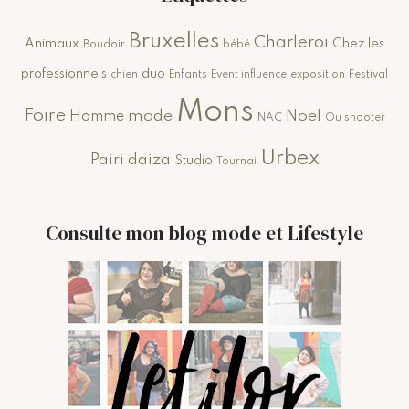
Bruxelles
Charleroi
Animaux
Chez les
Boudoir
bébé
professionnels
duo
chien
Enfants
Event influence
exposition
Festival
Mons
Foire
mode
Noel
Homme
NAC
Ou shooter
Urbex
Pairi daiza
Studio
Tournai
Consulte mon blog mode et Lifestyle