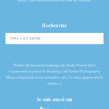
photo, sans ma permission et celle du modèle.
Recherche
Type
+
hit
enter
Photos de moi en homepage de Studio Poesie (bloc
« Comment se passe le shooting ») et Vortex Photography
(Blocs « Apprends à me connaître » et « Tu veux apprendre la
photo » )
Je suis aussi sur