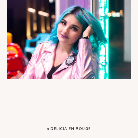
PREVIOUS
« DELICIA EN ROUGE
POST: