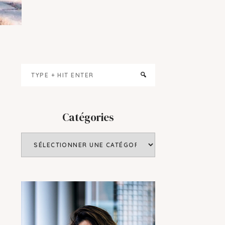
Primary
Type
Sidebar
+
hit
enter
Catégories
Catégories