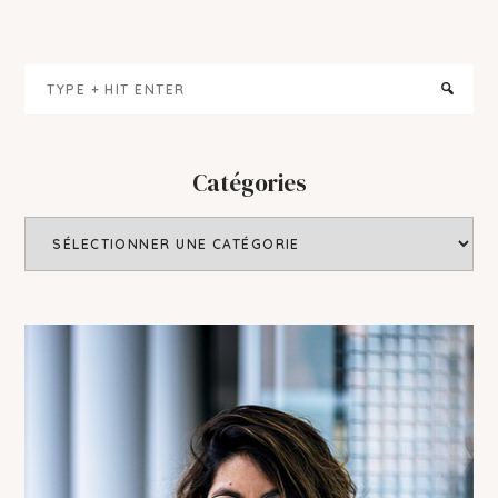
Primary
Type
Sidebar
+
hit
enter
Catégories
Catégories